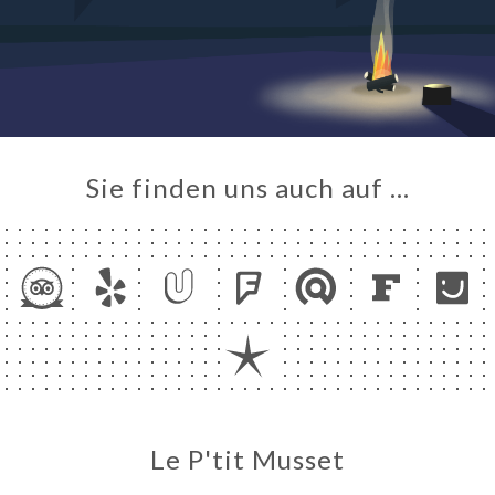
ART
RTUNG
NÜ
TAKT
Sie finden uns auch auf …
Le P'tit Musset