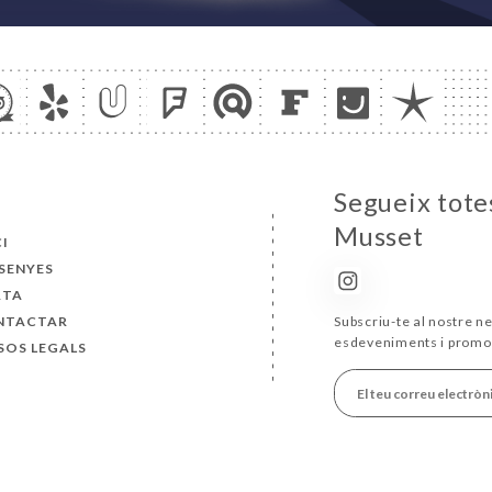
Segueix totes
Musset
CI
SENYES
RTA
NTACTAR
Subscriu-te al nostre ne
esdeveniments i promo
SOS LEGALS