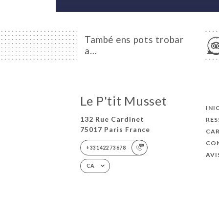
També ens pots trobar
a…
Le P'tit Musset
INI
132 Rue Cardinet
RES
75017 Paris France
CA
CO
+33142273678
AVI
CA