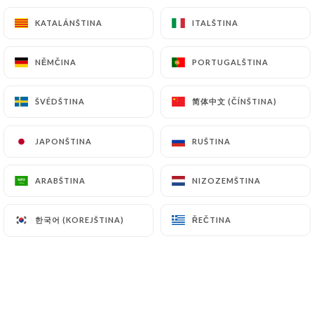
KATALÁNŠTINA
KATALÁNŠTINA
ITALŠTINA
ITALŠTINA
9.00€
NĚMČINA
NĚMČINA
PORTUGALŠTINA
PORTUGALŠTINA
简体中文 (ČÍNŠTINA)
简体中文 (ČÍNŠTINA)
ŠVÉDŠTINA
ŠVÉDŠTINA
JAPONŠTINA
JAPONŠTINA
RUŠTINA
RUŠTINA
4 cl
ARABŠTINA
ARABŠTINA
NIZOZEMŠTINA
NIZOZEMŠTINA
7.00€
한국어 (KOREJŠTINA)
한국어 (KOREJŠTINA)
ŘEČTINA
ŘEČTINA
9.00€
4 cl
7.00€